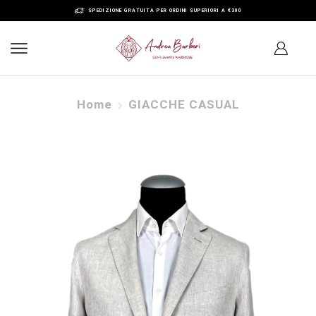
SPEDIZIONE GRATUITA PER ORDINI SUPERIORI A €300
Home
GIACCHE CASUAL