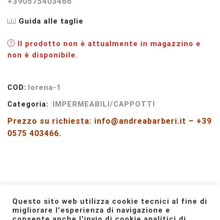
+390575403466
Guida alle taglie
Il prodotto non è attualmente in magazzino e
non è disponibile.
COD:
lorena-1
Categoria:
IMPERMEABILI/CAPPOTTI
Prezzo su richiesta: info@andreabarberi.it – +39
0575 403466
.
Questo sito web utilizza cookie tecnici al fine di
migliorare l'esperienza di navigazione e
Facebook
Instagram
consente anche l'invio di cookie analitici di